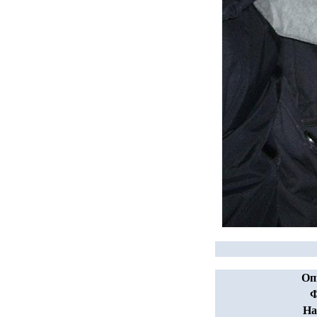
Оп
Ф
На