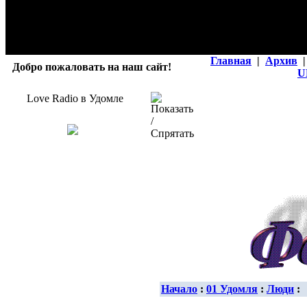
Главная
|
Архив
|
Добро пожаловать на наш сайт!
U
Love Radio в Удомле
Начало
:
01 Удомля
:
Люди
: