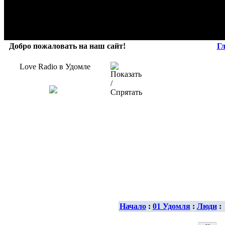
Добро пожаловать на наш сайт!
Г
Love Radio в Удомле
Начало
:
01 Удомля
:
Люди
: