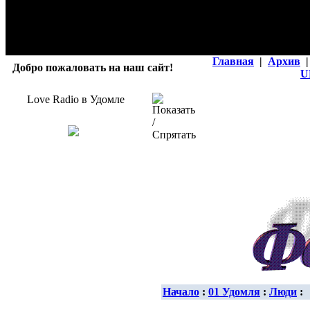
Главная
|
Архив
|
Добро пожаловать на наш сайт!
U
Love Radio в Удомле
Начало
:
01 Удомля
:
Люди
: