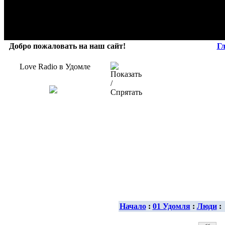
Добро пожаловать на наш сайт!
Г
Love Radio в Удомле
Начало
:
01 Удомля
:
Люди
: