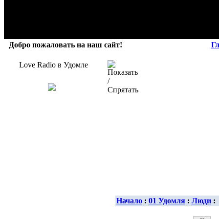
Добро пожаловать на наш сайт!
Г
Love Radio в Удомле
Начало
:
01 Удомля
:
Люди
: