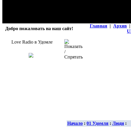
Главная
|
Архив
|
Добро пожаловать на наш сайт!
U
Love Radio в Удомле
Начало
:
01 Удомля
:
Люди
: