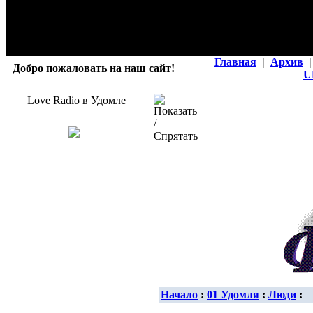
Главная
|
Архив
|
Добро пожаловать на наш сайт!
U
Love Radio в Удомле
Начало
:
01 Удомля
:
Люди
: