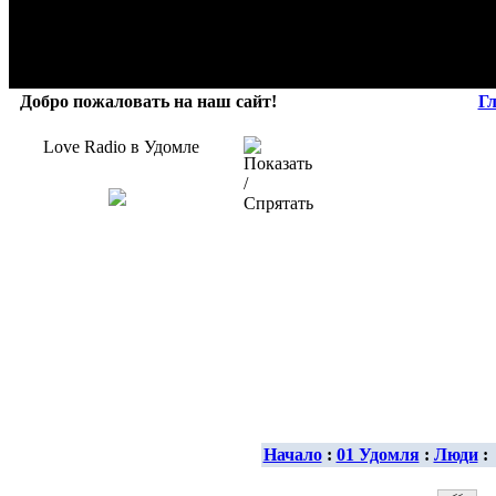
Добро пожаловать на наш сайт!
Г
Love Radio в Удомле
Начало
:
01 Удомля
:
Люди
: