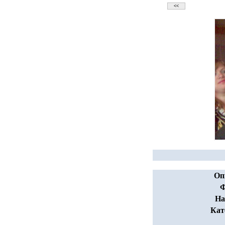
Оп
Ф
На
Кат