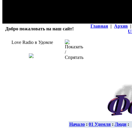
Главная
|
Архив
|
Добро пожаловать на наш сайт!
U
Love Radio в Удомле
Начало
:
01 Удомля
:
Люди
: