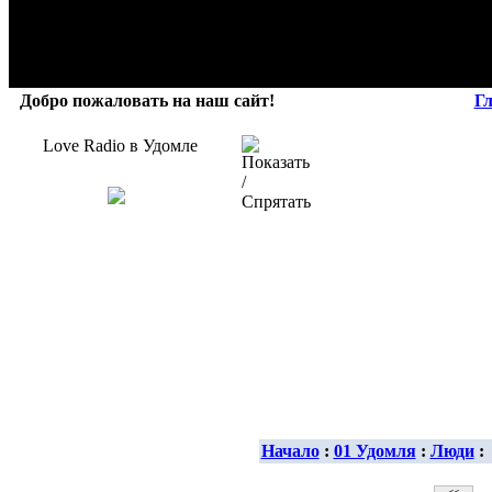
Добро пожаловать на наш сайт!
Г
Love Radio в Удомле
Начало
:
01 Удомля
:
Люди
: