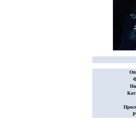
Оп
Ф
На
Кат
Прос
Р