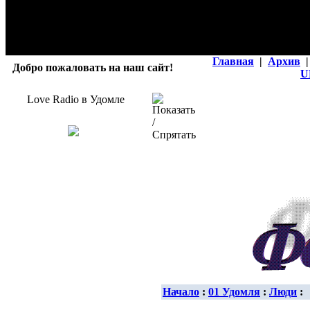
Главная
|
Архив
|
Добро пожаловать на наш сайт!
U
Love Radio в Удомле
Начало
:
01 Удомля
:
Люди
: