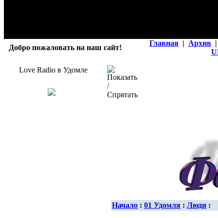
Главная
|
Архив
|
Добро пожаловать на наш сайт!
U
Love Radio в Удомле
Начало
:
01 Удомля
:
Люди
: