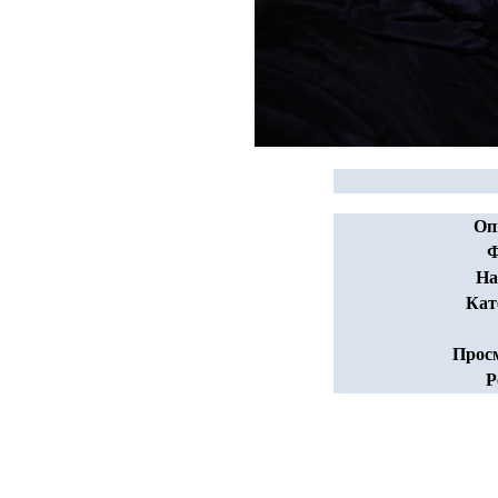
Оп
Ф
На
Кат
Прос
Р