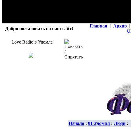
Главная
|
Архив
|
Добро пожаловать на наш сайт!
U
Love Radio в Удомле
Начало
:
01 Удомля
:
Люди
: