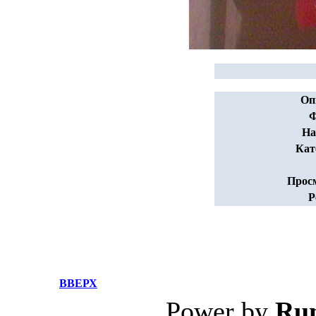
Оп
Ф
На
Кат
Прос
Р
ВВЕРХ
Power by
Ru