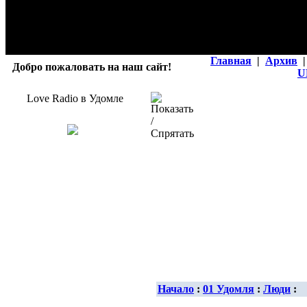
Главная
|
Архив
|
Добро пожаловать на наш сайт!
U
Love Radio в Удомле
Начало
:
01 Удомля
:
Люди
: