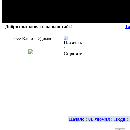
Добро пожаловать на наш сайт!
Г
Love Radio в Удомле
Начало
:
01 Удомля
:
Люди
: