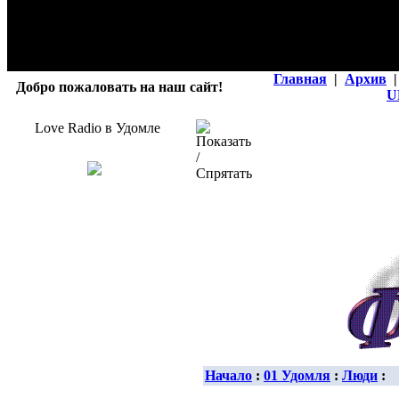
Главная
|
Архив
|
Добро пожаловать на наш сайт!
U
Love Radio в Удомле
Начало
:
01 Удомля
:
Люди
: