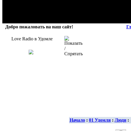
Добро пожаловать на наш сайт!
Г
Love Radio в Удомле
Начало
:
01 Удомля
:
Люди
: