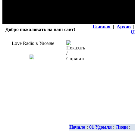
Главная
|
Архив
|
Добро пожаловать на наш сайт!
U
Love Radio в Удомле
Начало
:
01 Удомля
:
Люди
: