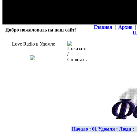
Главная
|
Архив
|
Добро пожаловать на наш сайт!
U
Love Radio в Удомле
Начало
:
01 Удомля
:
Люди
: