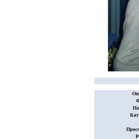
Оп
Ф
На
Кат
Прос
Р