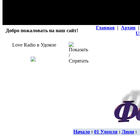
Главная
|
Архив
|
Добро пожаловать на наш сайт!
U
Love Radio в Удомле
Начало
:
01 Удомля
:
Люди
: