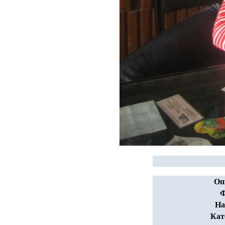
Оп
Ф
На
Кат