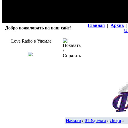
Главная
|
Архив
|
Добро пожаловать на наш сайт!
U
Love Radio в Удомле
Начало
:
01 Удомля
:
Люди
: