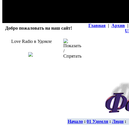
Главная
|
Архив
|
Добро пожаловать на наш сайт!
U
Love Radio в Удомле
Начало
:
01 Удомля
:
Люди
: