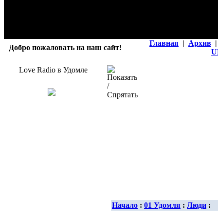
Главная
|
Архив
|
Добро пожаловать на наш сайт!
U
Love Radio в Удомле
Начало
:
01 Удомля
:
Люди
: