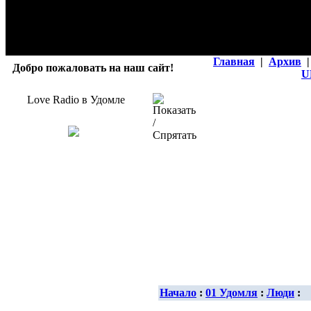
Главная
|
Архив
|
Добро пожаловать на наш сайт!
U
Love Radio в Удомле
Начало
:
01 Удомля
:
Люди
: