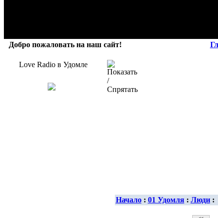
Добро пожаловать на наш сайт!
Г
Love Radio в Удомле
Начало
:
01 Удомля
:
Люди
: