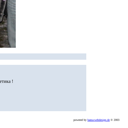
тика !
powered by
bama-webdesign.de
© 2003