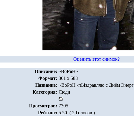
Оценить этот снимок?
Описание:
~BoPoH~
Формат:
361 x 588
Название:
~BoPoH~пЫздравляю с Днём Энерге
Категория:
Люди
Просмотров:
7305
Рейтинг:
5.50 ( 2 Голосов )