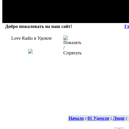
Добро пожаловать на наш сайт!
Г
Love Radio в Удомле
Начало
:
01 Удомля
:
Люди
: