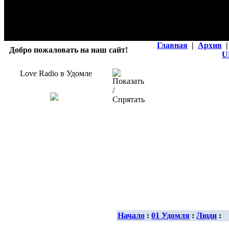
Главная
|
Архив
|
Добро пожаловать на наш сайт!
U
Love Radio в Удомле
Начало
:
01 Удомля
:
Люди
: