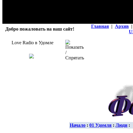
Главная
|
Архив
|
Добро пожаловать на наш сайт!
U
Love Radio в Удомле
Начало
:
01 Удомля
:
Люди
: