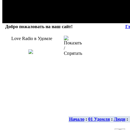
Добро пожаловать на наш сайт!
Г
Love Radio в Удомле
Начало
:
01 Удомля
:
Люди
: