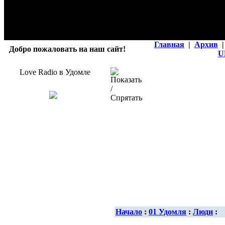
Главная
|
Архив
|
Добро пожаловать на наш сайт!
U
Love Radio в Удомле
Начало
:
01 Удомля
:
Люди
: