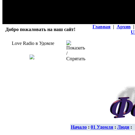
Главная
|
Архив
|
Добро пожаловать на наш сайт!
U
Love Radio в Удомле
Начало
:
01 Удомля
:
Люди
: