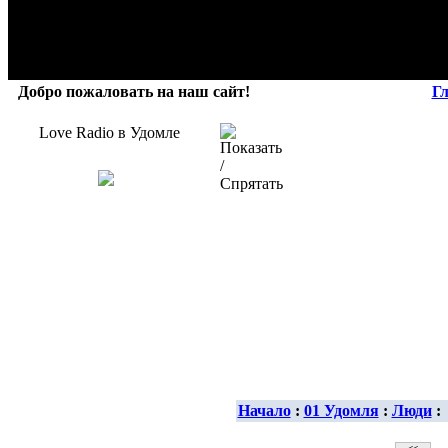
Добро пожаловать на наш сайт!
Г
Love Radio в Удомле
Начало
:
01 Удомля
:
Люди
: