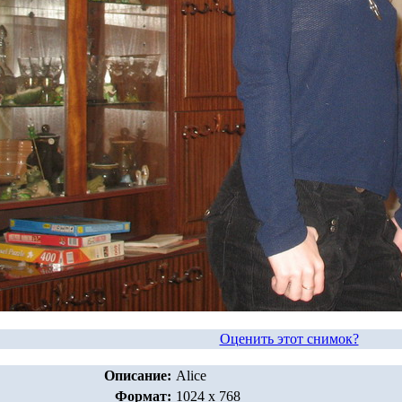
Оценить этот снимок?
Описание:
Alice
Формат:
1024 x 768