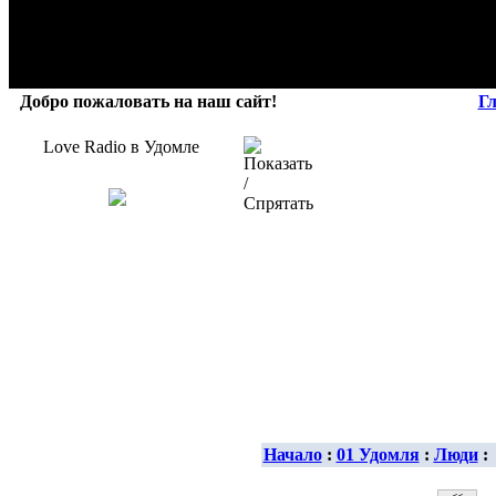
Добро пожаловать на наш сайт!
Г
Love Radio в Удомле
Начало
:
01 Удомля
:
Люди
: