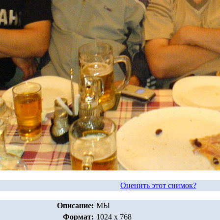
Оценить этот снимок?
Описание:
МЫ
Формат:
1024 x 768