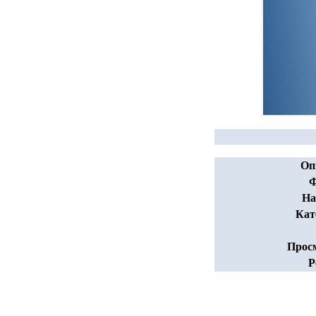
Оп
Ф
На
Кат
Прос
Р