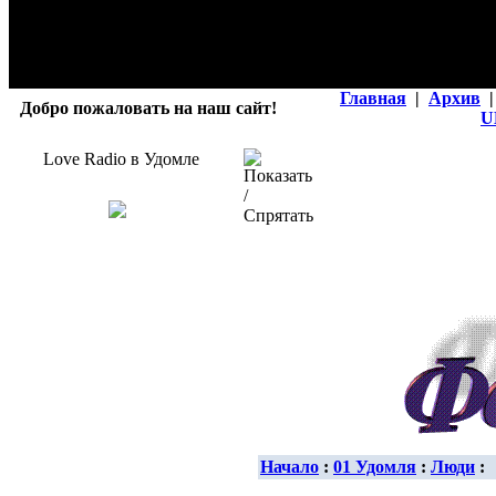
Главная
|
Архив
|
Добро пожаловать на наш сайт!
U
Love Radio в Удомле
Начало
:
01 Удомля
:
Люди
: