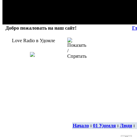
Добро пожаловать на наш сайт!
Г
Love Radio в Удомле
Начало
:
01 Удомля
:
Люди
: