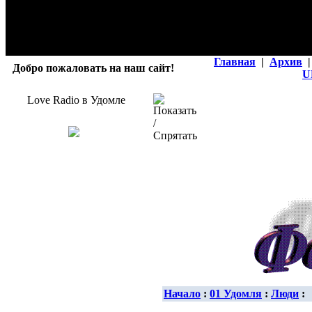
Главная
|
Архив
|
Добро пожаловать на наш сайт!
U
Love Radio в Удомле
Начало
:
01 Удомля
:
Люди
: