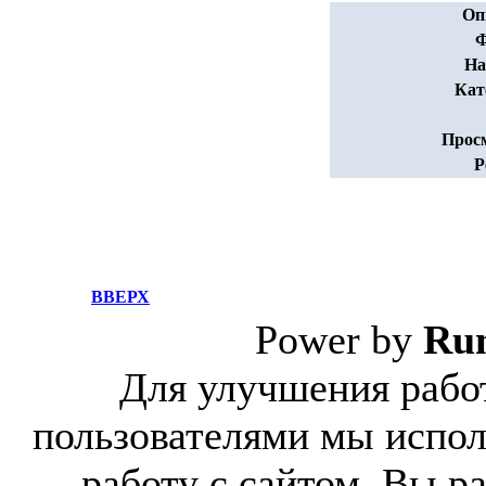
Оп
Ф
На
Кат
Прос
Р
ВВЕРХ
Power by
Ru
Для улучшения работ
пользователями мы испол
работу с сайтом, Вы р