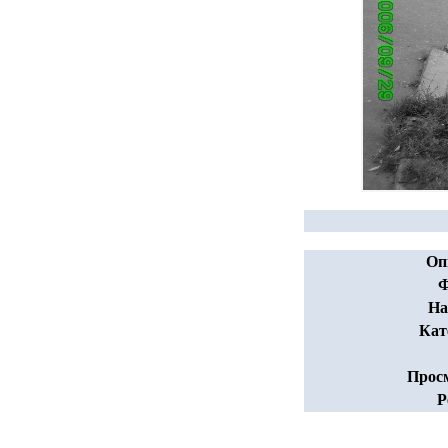
Оп
Ф
На
Кат
Прос
Р