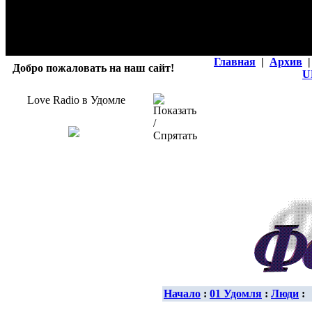
Главная
|
Архив
|
Добро пожаловать на наш сайт!
U
Love Radio в Удомле
Начало
:
01 Удомля
:
Люди
: