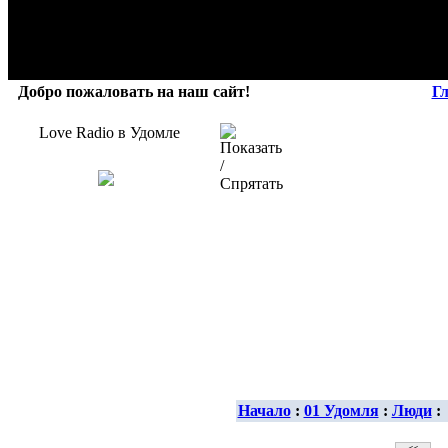
Добро пожаловать на наш сайт!
Г
Love Radio в Удомле
Начало
:
01 Удомля
:
Люди
: