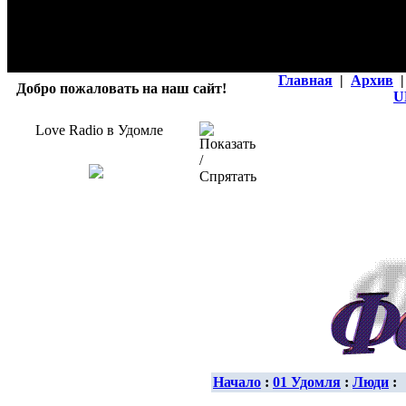
Главная
|
Архив
|
Добро пожаловать на наш сайт!
U
Love Radio в Удомле
Начало
:
01 Удомля
:
Люди
: