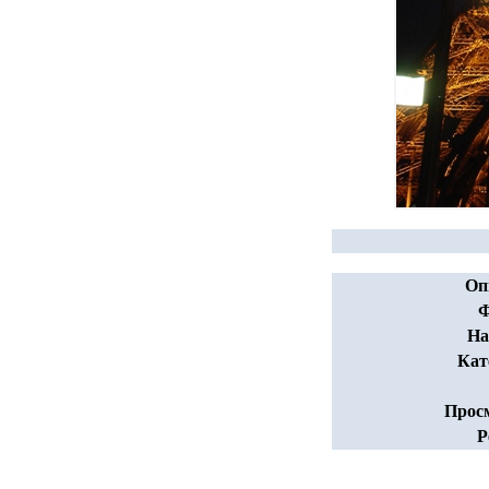
Оп
Ф
На
Кат
Прос
Р