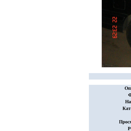
Оп
Ф
На
Кат
Прос
Р