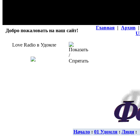
Главная
|
Архив
|
Добро пожаловать на наш сайт!
U
Love Radio в Удомле
Начало
:
01 Удомля
:
Люди
: