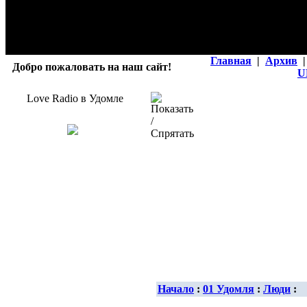
Главная
|
Архив
|
Добро пожаловать на наш сайт!
U
Love Radio в Удомле
Начало
:
01 Удомля
:
Люди
: