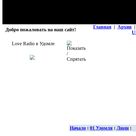
Главная
|
Архив
|
Добро пожаловать на наш сайт!
U
Love Radio в Удомле
Начало
:
01 Удомля
:
Люди
: