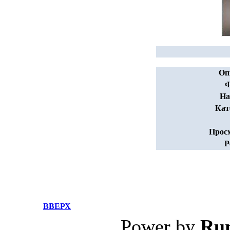
Оп
Ф
На
Кат
Прос
Р
ВВЕРХ
Power by
Ru