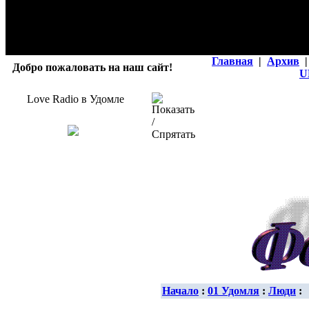
Главная
|
Архив
|
Добро пожаловать на наш сайт!
U
Love Radio в Удомле
Начало
:
01 Удомля
:
Люди
: