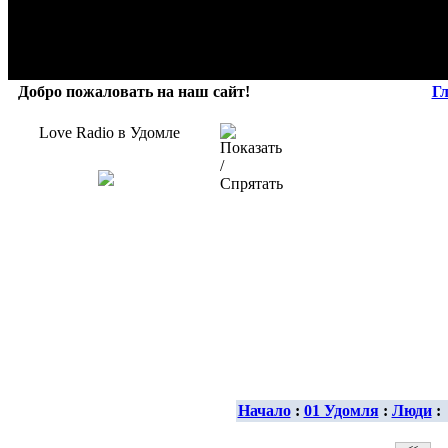
Добро пожаловать на наш сайт!
Г
Love Radio в Удомле
Начало
:
01 Удомля
:
Люди
: