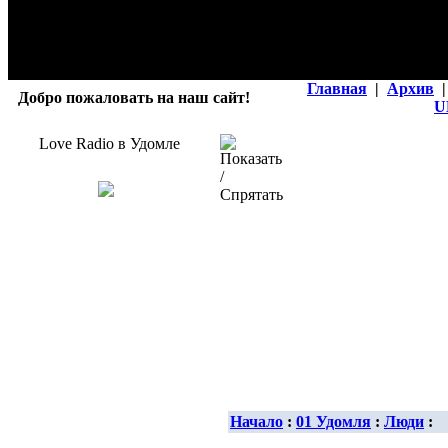
Главная
|
Архив
|
Добро пожаловать на наш сайт!
U
Love Radio в Удомле
Начало
:
01 Удомля
:
Люди
: