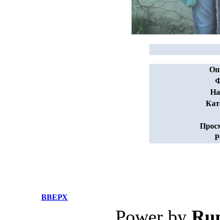
Оп
Ф
На
Кат
Прос
Р
ВВЕРХ
Power by
Ru