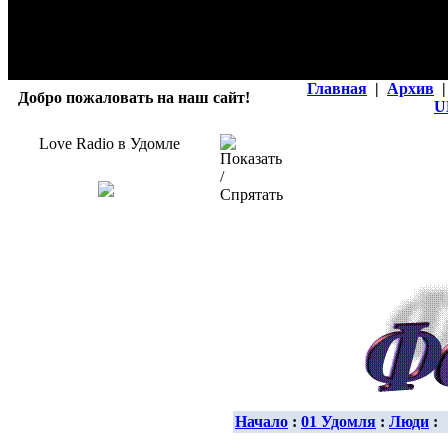
Главная
|
Архив
|
Добро пожаловать на наш сайт!
U
Love Radio в Удомле
Начало
:
01 Удомля
:
Люди
: