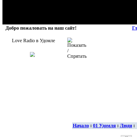
Добро пожаловать на наш сайт!
Г
Love Radio в Удомле
Начало
:
01 Удомля
:
Люди
: