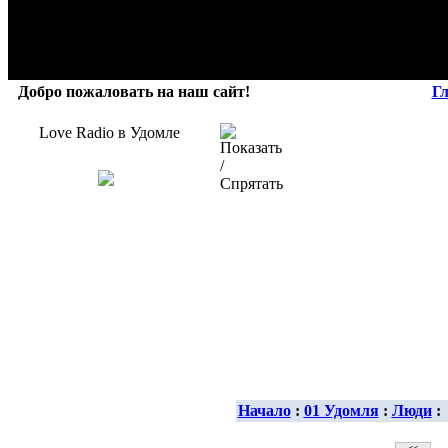
Добро пожаловать на наш сайт!
Г
Love Radio в Удомле
Начало
:
01 Удомля
:
Люди
: