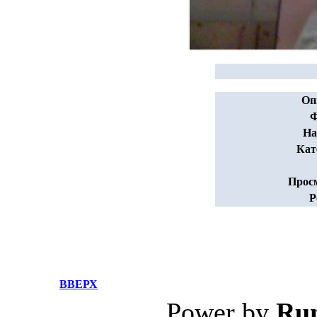
Оп
Ф
На
Кат
Прос
Р
ВВЕРХ
Power by
Ru