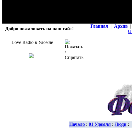
Главная
|
Архив
|
Добро пожаловать на наш сайт!
U
Love Radio в Удомле
Начало
:
01 Удомля
:
Люди
: