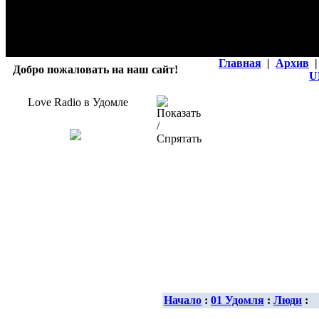
Главная
|
Архив
|
Добро пожаловать на наш сайт!
U
Love Radio в Удомле
Начало
:
01 Удомля
:
Люди
: